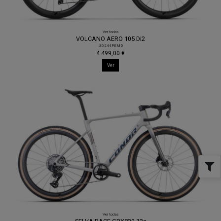
Ver todas
VOLCANO AERO 105 Di2
.30244PEMD
4.499,00 €
Ver
Ver todas