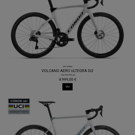
Ver todas
VOLCANO AERO ULTEGRA Di2
.30240PELA
4.999,00 €
Ver