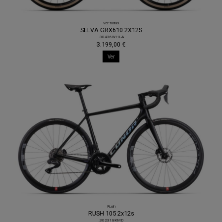
Ver todas
SELVA GRX610 2X12S
.30436WHLA
3.199,00 €
Ver
Rush
RUSH 105 2x12s
.30231BKMD