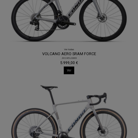
Ver todas
VOLCANO AERO SRAM FORCE
.30245LGMD
5.999,00 €
Ver