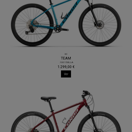
XC
TEAM
.10615BLLA
1.299,00 €
Ver