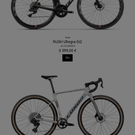
Rush
RUSH Ultegra Di2
.30232BKMD
3.599,00 €
Ver