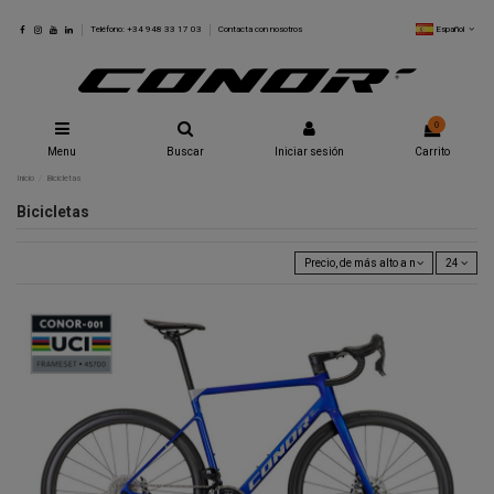
Español
Teléfono: +34 948 33 17 03
Contacta con nosotros
0
Menu
Buscar
Iniciar sesión
Carrito
Inicio
Bicicletas
Bicicletas
Precio, de más alto a más bajo
24