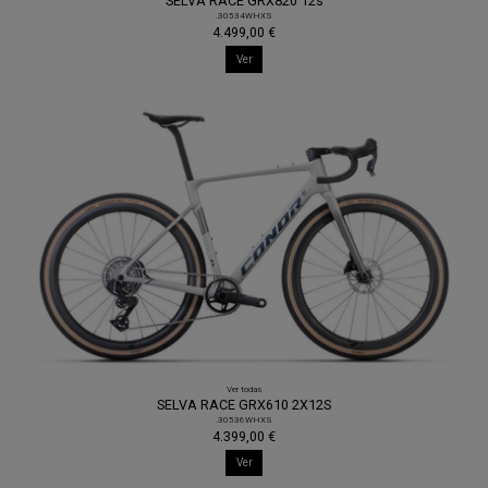
SELVA RACE GRX820 12s
.30534WHXS
4.499,00 €
Ver
Ver todas
SELVA RACE GRX610 2X12S
.30536WHXS
4.399,00 €
Ver