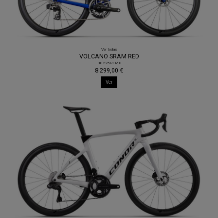
Ver todas
VOLCANO SRAM RED
.30225REMD
8.299,00 €
Ver