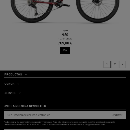
Sport
950
.10764DRMD
789,00 €
Ver
1
2
PRODUCTOS
CONOR
SERVICE
ÚNETE A NUESTRA NEWSLETTER
UNIRME
Podrás borrar tu suscripción en cualquier momento. Para ello, dirígete a nosotros usando nuestra sección de contacto,
llámandonos al teléfono +34 948 33 17 03 o enviándonos un email directamente a info@conorbikes.com.