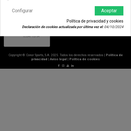
llámandonos al teléfono +34 948 33 17 03 o enviándonos un email directamente a info@conorbikes.com.
Configurar
Aceptar
Política de privacidad y cookies
Declaración de cookies actualizada por última vez el:
04/10/2024
Copyright © Conor Sports, S.A. 2025. Todos los derechos reservados |
Política de
privacidad
|
Aviso legal
|
Política de cookies