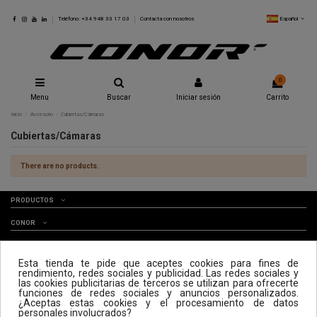
Español
Teléfono: +34 948 33 17 03
Contacta con nosotros
0
Menu
Buscar
Iniciar sesión
Carrito
Inicio
Accesorio
Cubiertas/Cámaras
Cubiertas/Cámaras
There are no products.
PRODUCTOS
CONOR
SERVICE
Esta tienda te pide que aceptes cookies para fines de
rendimiento, redes sociales y publicidad. Las redes sociales y
ÚNETE A NUESTRA NEWSLETTER
las cookies publicitarias de terceros se utilizan para ofrecerte
funciones de redes sociales y anuncios personalizados.
UNIRME
¿Aceptas estas cookies y el procesamiento de datos
personales involucrados?
Podrás borrar tu suscripción en cualquier momento. Para ello, dirígete a nosotros usando nuestra sección de contacto,