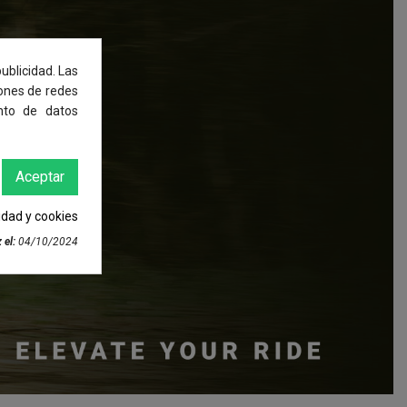
ublicidad. Las
iones de redes
nto de datos
Aceptar
cidad y cookies
 el:
04/10/2024