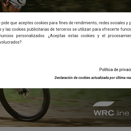
e pide que aceptes cookies para fines de rendimiento, redes sociales y p
s y las cookies publicitarias de terceros se utilizan para ofrecerte func
anuncios personalizados. ¿Aceptas estas cookies y el procesamie
nvolucrados?
conor|conor wrcline|enduro|adi
VER
Política de priva
Declaración de cookies actualizada por última vez