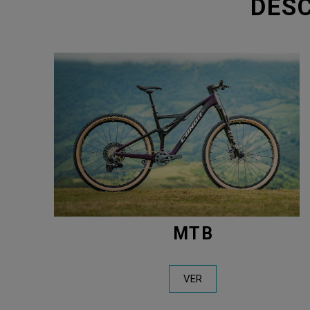
DES
MTB
VER