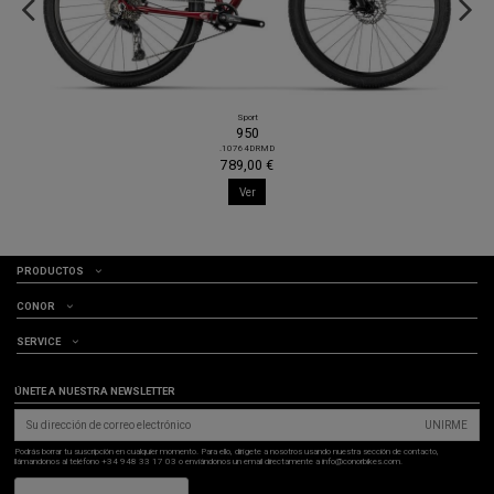
E-Bikes
LISBOA
.420461GOMD
1.286,35 €
1.979,00 €
Ver
PRODUCTOS
CONOR
SERVICE
ÚNETE A NUESTRA NEWSLETTER
UNIRME
Podrás borrar tu suscripción en cualquier momento. Para ello, dirígete a nosotros usando nuestra sección de contacto,
llámandonos al teléfono +34 948 33 17 03 o enviándonos un email directamente a info@conorbikes.com.