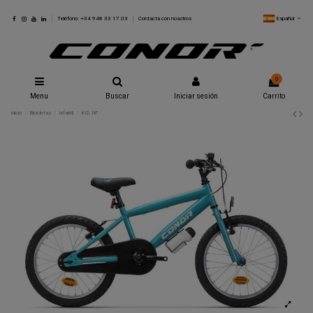
Español
Teléfono: +34 948 33 17 03
Contacta con nosotros
0
Menu
Buscar
Iniciar sesión
Carrito
Inicio
Bicicletas
Infantil
KID 18"