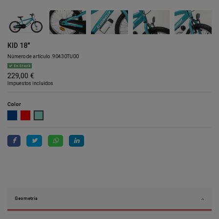
KID 18"
Número de artículo
.90430TU00
En Stock
229,00 €
Impuestos incluidos
Color
BLUE
RED
TURQUOISE
Geometría