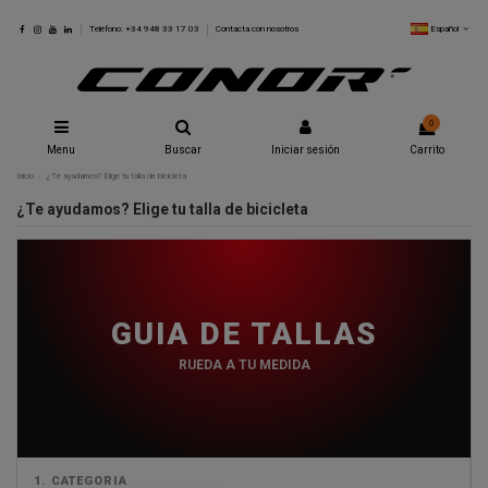
Español
Teléfono: +34 948 33 17 03
Contacta con nosotros
0
Menu
Buscar
Iniciar sesión
Carrito
Inicio
¿Te ayudamos? Elige tu talla de bicicleta
¿Te ayudamos? Elige tu talla de bicicleta
GUIA DE TALLAS
RUEDA A TU MEDIDA
1. CATEGORIA