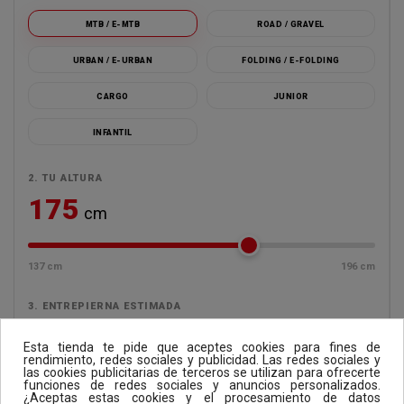
MTB / E-MTB
ROAD / GRAVEL
URBAN / E-URBAN
FOLDING / E-FOLDING
CARGO
JUNIOR
INFANTIL
2. TU ALTURA
175
cm
137 cm
196 cm
3. ENTREPIERNA ESTIMADA
76-84
cm
Esta tienda te pide que aceptes cookies para fines de
rendimiento, redes sociales y publicidad. Las redes sociales y
Rango orientativo segun tu altura
las cookies publicitarias de terceros se utilizan para ofrecerte
funciones de redes sociales y anuncios personalizados.
¿Aceptas estas cookies y el procesamiento de datos