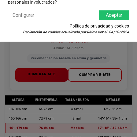
personales involucrados?
TU RECOMENDACION
Configurar
Aceptar
Medium
Política de privacidad y cookies
Declaración de cookies actualizada por última vez el:
04/10/2024
17"-18" / 42-46 CM
Altura: 161-179 cm
Recomendacion basada en altura y geometria
COMPRAR MTB
COMPRAR E-MTB
ALTURA
ENTREPIERNA
TALLA / RUEDA
DETALLE
137-155 cm
64-73 cm
X-Small
13" / 33 cm
153-166 cm
72-79 cm
Small
14"-16" / 35-41 cm
161-179 cm
76-84 cm
Medium
17"-18" / 42-46 cm