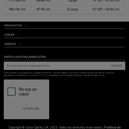
177-188 cm
83-88 cm
Large
19"-20" / 47-52 cm
186-196 cm
87-95 cm
X-Large
21"-22" / 53-56 cm
PRODUCTOS
CONOR
SERVICE
ÚNETE A NUESTRA NEWSLETTER
UNIRME
Podrás borrar tu suscripción en cualquier momento. Para ello, dirígete a nosotros usando nuestra sección de contacto,
llámandonos al teléfono +34 948 33 17 03 o enviándonos un email directamente a info@conorbikes.com.
Copyright © Conor Sports, S.A. 2025. Todos los derechos reservados |
Política de