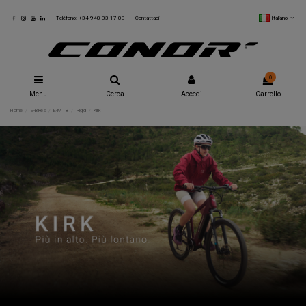
Italiano
Teléfono: +34 948 33 17 03
Contattaci
0
Menu
Cerca
Accedi
Carrello
Home
E-Bikes
E-MTB
Rigid
Kirk