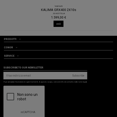
Vedi tutti
KALIMA GRX400 2X10s
.30435TELA
1.599,00 €
vedi
PRODOTTI
CONOR
SERVICE
SUBSCRIBE TO OUR NEWSLETTER
Subscribe
Puoi annullare l'iscrizione in ogni momenti. A questo scopo, cerca le info di contatto nelle note legali.