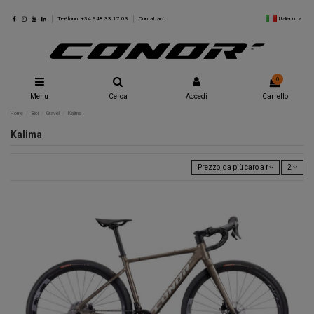
Italiano
Teléfono: +34 948 33 17 03
Contattaci
0
Menu
Cerca
Accedi
Carrello
Home
Bici
Gravel
Kalima
Kalima
Prezzo, da più caro a meno caro
2