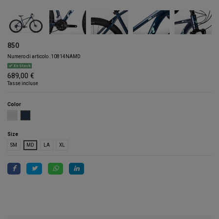
850
Numero di articolo
.10814NAMD
En Stock
689,00 €
Tasse incluse
Color
LIGHT GREY
METAL NAVY
Size
SM
MD
LA
XL