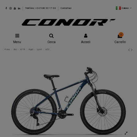
Italiano
Teléfono: +34 948 33 17 03
Contattaci
0
Menu
Cerca
Accedi
Carrello
Home
Bici
MTB
Rigid
Sport
850