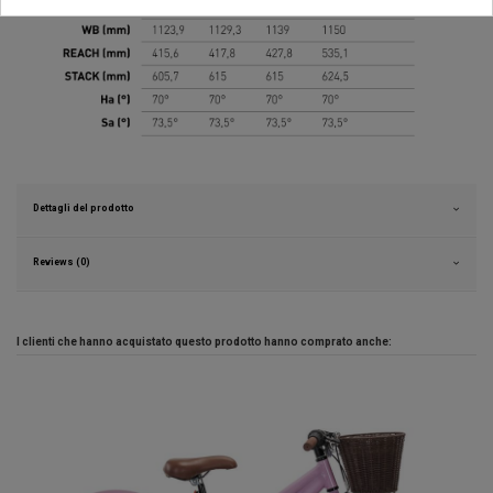
Dettagli del prodotto
Reviews (0)
I clienti che hanno acquistato questo prodotto hanno comprato anche: