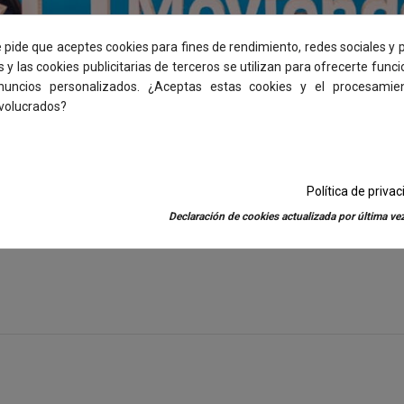
e pide que aceptes cookies para fines de rendimiento, redes sociales y p
s y las cookies publicitarias de terceros se utilizan para ofrecerte func
anuncios personalizados. ¿Aceptas estas cookies y el procesamie
nvolucrados?
certamen "Personas que mejoran empresas". Se trata de una convo
su compromiso, implicación y actitud colaborativa, contribuyen
 la adhesión y el sentimiento de pertenencia en sus compañías. C
 premio accésit. La entrega de premios estuvo presidida por Mar
Política de priva
Declaración de cookies actualizada por última vez
 el elemento diferenciador, por tanto, este reconocimiento debe s
leando es nuestra inspiración para seguir formando parte de un 