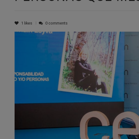
1
likes
0 comments