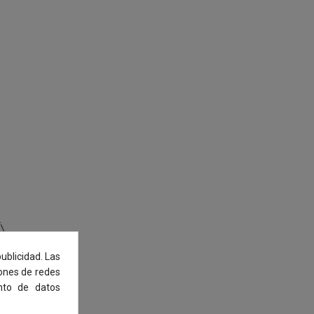
ublicidad. Las
iones de redes
nto de datos