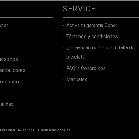
SERVICE
onor
Activa tu garantía Conor
Términos y condiciones
¿Te ayudamos? Elige tu talla de
bicicleta
nosotros
FAQ´s Conorbikes
stribuidores
Manuales
n nosotros
Calidad
privacidad
|
Aviso legal
|
Política de cookies