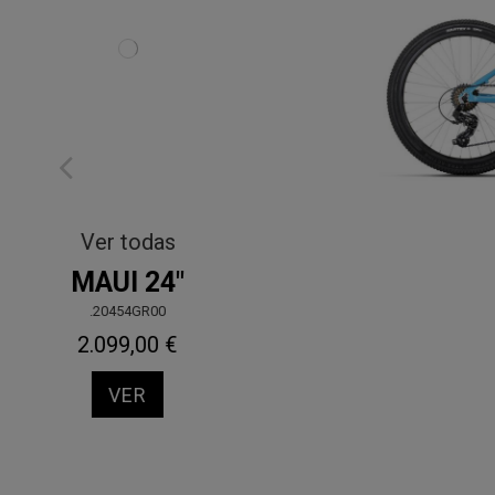
Urbanas
CITY
.50420GYMD
500,00 €
VER