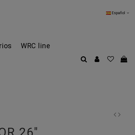
Español
rios
WRC line
OR 26"