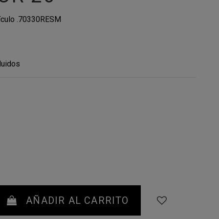
ículo
.70330RESM
luidos
AÑADIR AL CARRITO