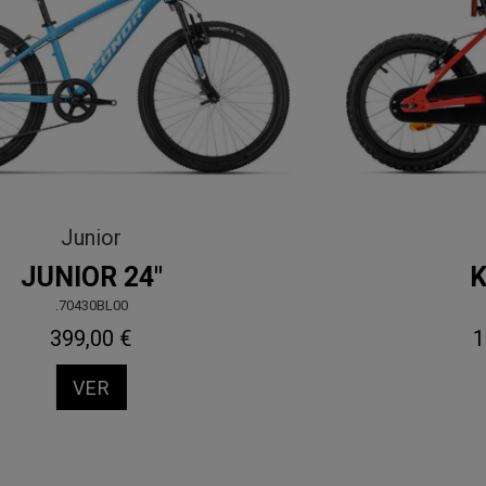
Sport
850
.10814NAMD
689,00 €
VER