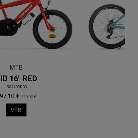
Ver todas
MAUI 24"
.20454GR00
2.099,00 €
VER