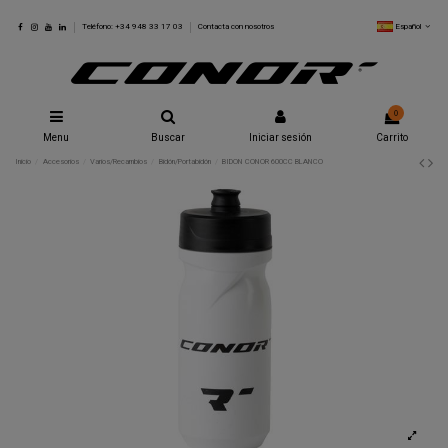
Español
Teléfono: +34 948 33 17 03
Contacta con nosotros
0
Menu
Buscar
Iniciar sesión
Carrito
Inicio
Accesorios
Varios/Recambios
Bidón/Portabidón
BIDON CONOR 600CC BLANCO