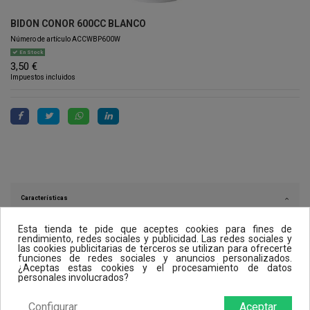
BIDON CONOR 600CC BLANCO
Número de artículo
ACCWBP600W
En Stock
3,50 €
Impuestos incluidos
Características
Esta tienda te pide que aceptes cookies para fines de
rendimiento, redes sociales y publicidad. Las redes sociales y
las cookies publicitarias de terceros se utilizan para ofrecerte
Opiniones (0)
funciones de redes sociales y anuncios personalizados.
¿Aceptas estas cookies y el procesamiento de datos
personales involucrados?
Los clientes que adquirieron este producto también compraron:
Configurar
Aceptar