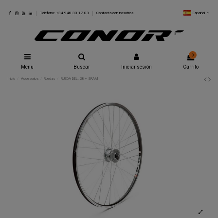
Español
Teléfono: +34 948 33 17 03
Contacta con nosotros
0
Menu
Buscar
Iniciar sesión
Carrito
Inicio
Accesorios
Ruedas
RUEDA DEL. 28 + SRAM