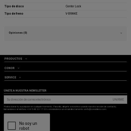
Tipo de disco
Center Lock
Tipo de freno
V-BRAKE
Opiniones (0)
PRODUCTOS
CONOR
SERVICE
ÚNETE A NUESTRA NEWSLETTER
UNIRME
Podrás borrar tu suscripción en cualquier momento. Para ello, dirígete a nosotros usando nuestra sección de contacto,
llámandonos al teléfono +34 948 33 17 03 o enviándonos un email directamente a info@conorbikes.com.