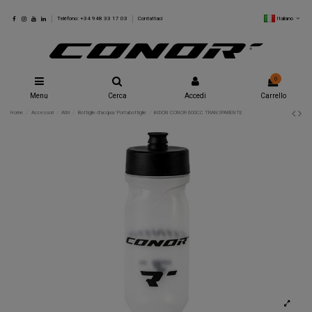
Italiano
Teléfono: +34 948 33 17 03
Contattaci
0
Menu
Cerca
Accedi
Carrello
Home
Accessori
Altri
Bottiglie d'acqua/ Portabottiglie
BIDON CONOR 600CC TRANSPARENTE