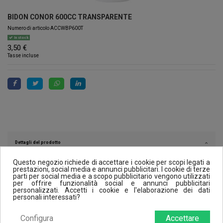
BIDON CONOR 600CC TRANSPARENTE
Numero di articolo
ACCWBP600T
In stock
3,50 €
Tasse incluse
Dettagli del prodotto
Questo negozio richiede di accettare i cookie per scopi legati a
prestazioni, social media e annunci pubblicitari. I cookie di terze
parti per social media e a scopo pubblicitario vengono utilizzati
Reviews (0)
per offrire funzionalità social e annunci pubblicitari
personalizzati. Accetti i cookie e l'elaborazione dei dati
personali interessati?
Configura
Accettare
I clienti che hanno acquistato questo prodotto hanno comprato anche: