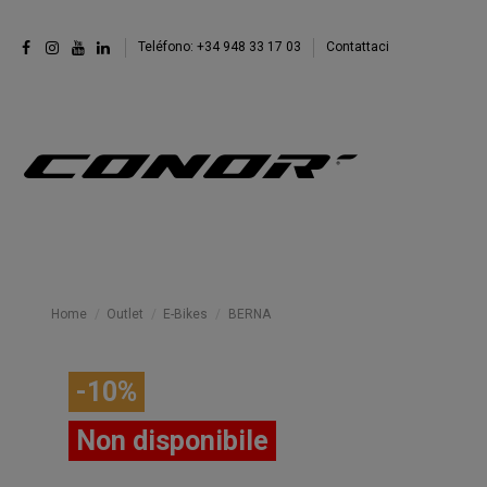
Teléfono: +34 948 33 17 03
Contattaci
Home
Outlet
E-Bikes
BERNA
-10%
Non disponibile