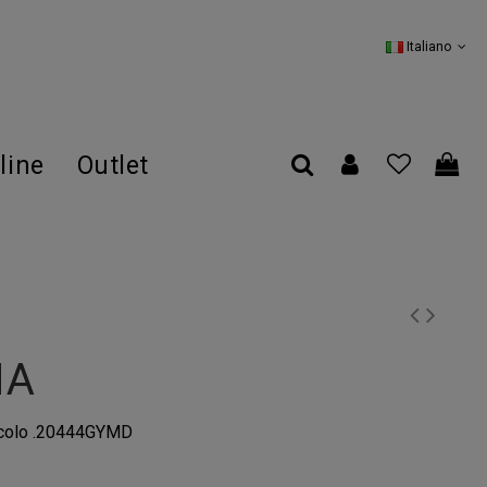
Italiano
line
Outlet
NA
colo
.20444GYMD