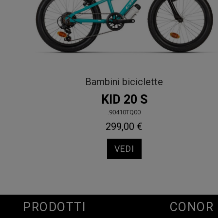
Bambini biciclette
KID 20 S
.90410TQ00
299,00 €
VEDI
PRODOTTI
CONOR