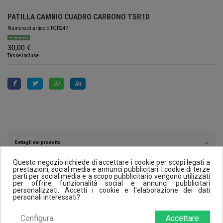
PATILLA CAMBIO CUADRO CARBONO TSR1D
Numero di articolo
TOR247
In stock
30,00 €
Tasse incluse
Dettagli del prodotto
Questo negozio richiede di accettare i cookie per scopi legati a
prestazioni, social media e annunci pubblicitari. I cookie di terze
parti per social media e a scopo pubblicitario vengono utilizzati
Reviews (0)
per offrire funzionalità social e annunci pubblicitari
personalizzati. Accetti i cookie e l'elaborazione dei dati
personali interessati?
Configura
Accettare
I clienti che hanno acquistato questo prodotto hanno comprato anche: