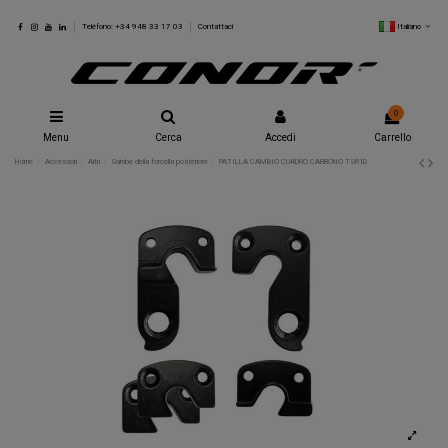
Italiano
Teléfono: +34 948 33 17 03
Contattaci
0
Menu
Cerca
Accedi
Carrello
Home
Accessori
Altri
Gambe della forcella posteriore
PATILLA CAMBIO CUADRO CARBONO TSR1D