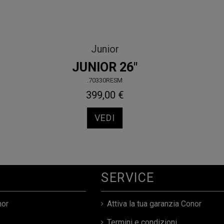
MTB
KID 16" RED
.90440RD00
197,10 €
219,00 €
VEDI
SERVICE
nor
Attiva la tua garanzia Conor
Termini e condizioni