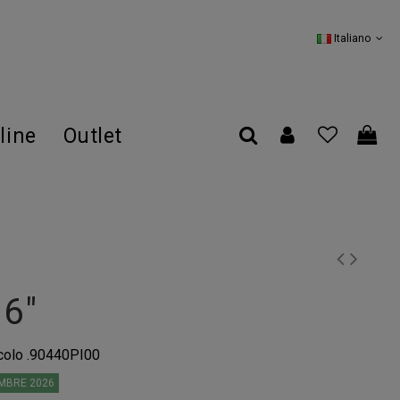
Italiano
line
Outlet
16"
colo
.90440PI00
MBRE 2026