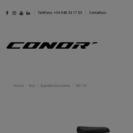
Teléfono: +34 948 33 17 03
Contattaci
Home
Bici
Bambini biciclette
KID 16"