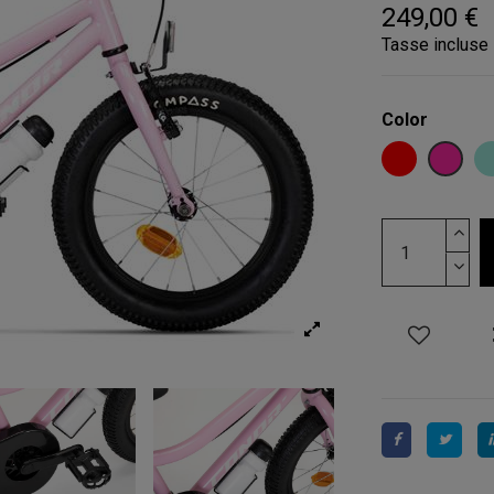
249,00 €
Tasse incluse
Color
ROJO
ROSA