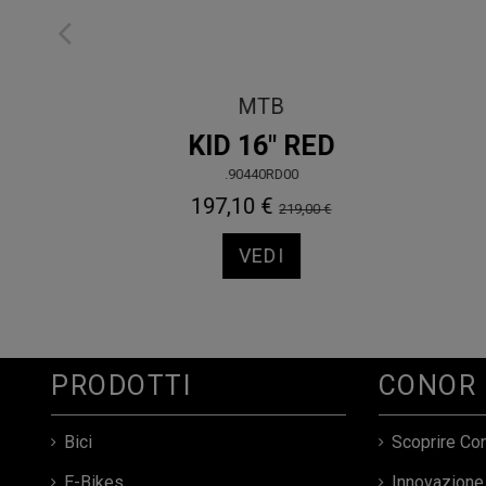
Urbano
MALIBU
.50437BLSM
469,00 €
VEDI
PRODOTTI
CONOR
Bici
Scoprire Co
E-Bikes
Innovazione