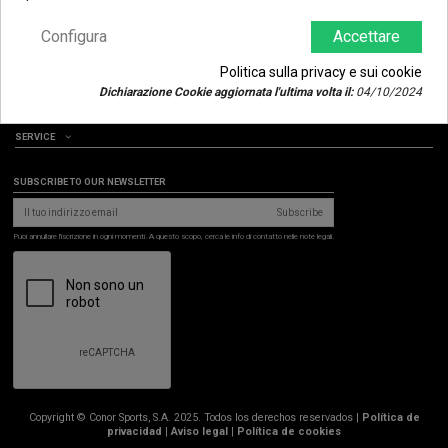
Non hai ancora un account? Creane ora qui uno
Configura
Accettare
Politica sulla privacy e sui cookie
PRODOTTI
Dichiarazione Cookie aggiornata l'ultima volta il:
04/10/2024
CONOR
SERVICE
SUBSCRIBE TO OUR NEWSLETTER
Subscribe
Puoi annullare l'iscrizione in ogni momenti. A questo scopo, cerca le info di contatto nelle note legali.
Copyright © Conor Sports, S.A. 2025. Todos los derechos reservados |
Política de
privacidad
|
Aviso legal
|
Política de cookies