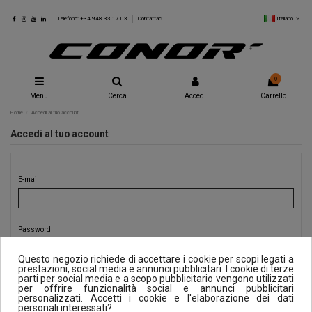
Italiano
Teléfono: +34 948 33 17 03
Contattaci
0
Menu
Cerca
Accedi
Carrello
Home
Accedi al tuo account
Accedi al tuo account
E-mail
Password
Questo negozio richiede di accettare i cookie per scopi legati a
prestazioni, social media e annunci pubblicitari. I cookie di terze
Hai dimenticato la password?
parti per social media e a scopo pubblicitario vengono utilizzati
per offrire funzionalità social e annunci pubblicitari
Accedi
personalizzati. Accetti i cookie e l'elaborazione dei dati
personali interessati?