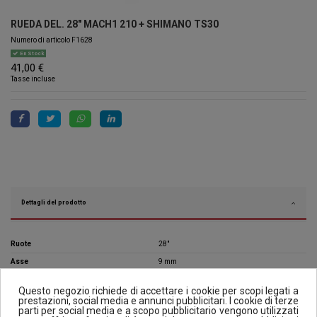
RUEDA DEL. 28" MACH1 210 + SHIMANO TS30
Numero di articolo
F1628
En Stock
41,00 €
Tasse incluse
Dettagli del prodotto
Ruote
28"
Asse
9 mm
Modelli compatibili
CITY
Questo negozio richiede di accettare i cookie per scopi legati a
O.L.D.
100 mm
prestazioni, social media e annunci pubblicitari. I cookie di terze
parti per social media e a scopo pubblicitario vengono utilizzati
Ruotee
FRONT