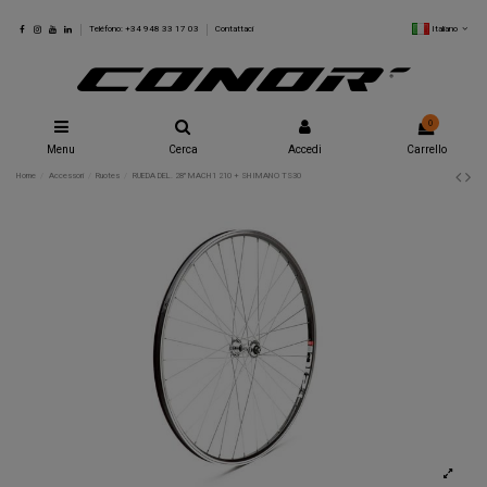
Italiano
Teléfono: +34 948 33 17 03
Contattaci
0
Menu
Cerca
Accedi
Carrello
Home
Accessori
Ruotes
RUEDA DEL. 28" MACH1 210 + SHIMANO TS30