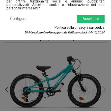
per offrire funzionalità social e annunci pubblicitari
personalizzati. Accetti i cookie e l'elaborazione dei dati
Tipo di freno
V-BRAKE
personali interessati?
Configura
Accettare
Reviews (0)
Politica sulla privacy e sui cookie
Dichiarazione Cookie aggiornata l'ultima volta il:
04/10/2024
I clienti che hanno acquistato questo prodotto hanno comprato anche: