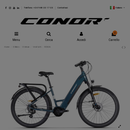
Italiano
Teléfono: +34 948 33 17 03
Contattaci
0
Menu
Cerca
Accedi
Carrello
Home
E-Bikes
E-Urban
Vedi tutti
ROMA