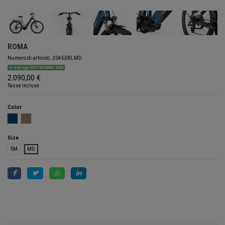
ROMA
Numero di articolo
.20463BLMD
Entrega SEPTIEMBRE 2026
2.090,00 €
Tasse incluse
Color
AZUL
GOLDEN
Size
SM
MD