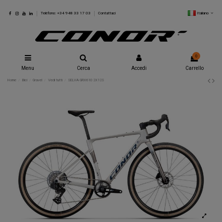
Italiano
Teléfono: +34 948 33 17 03
Contattaci
0
Menu
Cerca
Accedi
Carrello
Home
Bici
Gravel
Vedi tutti
SELVA GRX610 2X12S