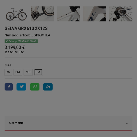
SELVA GRX610 2X12S
Numero di articolo
.30436WHLA
Entrega MONTAJE 2 DIAS
3.199,00 €
Tasse incluse
Size
XS
SM
MD
LA
Geometria