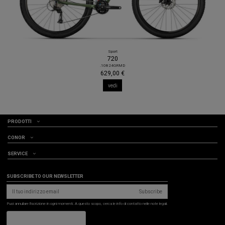
Sport
720
.10824GRMD
629,00 €
vedi
PRODOTTI
CONOR
SERVICE
SUBSCRIBE TO OUR NEWSLETTER
Subscribe
Puoi annullare l'iscrizione in ogni momenti. A questo scopo, cerca le info di contatto nelle note legali.