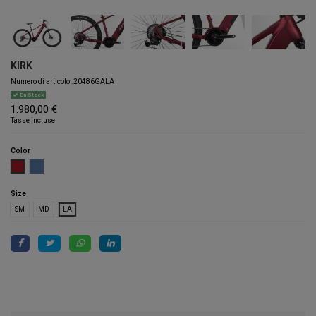
KIRK
Numero di articolo
.20486GALA
En Stock
1.980,00 €
Tasse incluse
Color
GARNET
STEEL BLUE
Size
SM
MD
LA