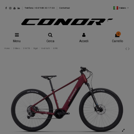
Italiano
Teléfono: +34 948 33 17 03
Contattaci
0
Menu
Cerca
Accedi
Carrello
Home
E-Bikes
E-MTB
Rigid
Vedi tutti
KIRK