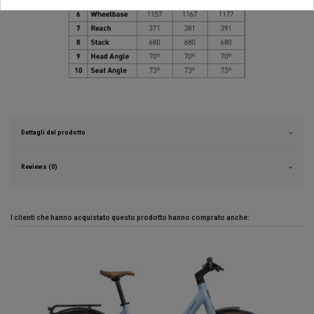
Dettagli del prodotto
Reviews (0)
I clienti che hanno acquistato questo prodotto hanno comprato anche: