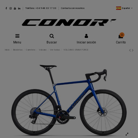
Español
Teléfono: +34 948 33 17 03
Contacta con nosotros
0
Menu
Buscar
Iniciar sesión
Carrito
Inicio
Bicicletas
Carretera
Volcano
Ver todas
VOLCANO SRAM FORCE