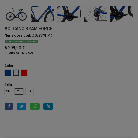
VOLCANO SRAM FORCE
Número de artículo
.30223WHMD
Entrega MONTAJE 2 DIAS
6.299,00 €
Impuestos incluidos
Color
BLUE
WHITE
RED
Talla
SM
MD
LA