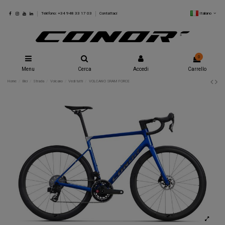
Italiano
Teléfono: +34 948 33 17 03
Contattaci
0
Menu
Cerca
Accedi
Carrello
Home
Bici
Strada
Volcano
Vedi tutti
VOLCANO SRAM FORCE