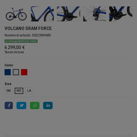
VOLCANO SRAM FORCE
Numero di articolo
.30223WHMD
Entrega MONTAJE 2 DIAS
6.299,00 €
Tasse incluse
Color
AZUL
BLANCO
ROJO
Size
SM
MD
LA