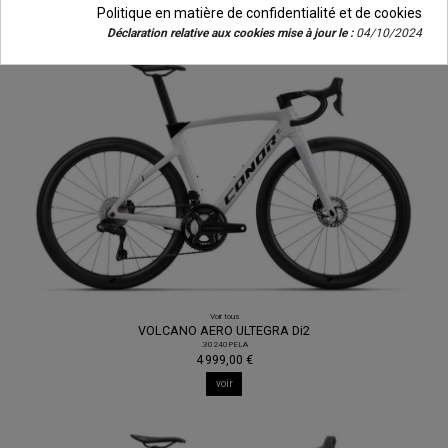
Politique en matière de confidentialité et de cookies
voir
Déclaration relative aux cookies mise à jour le :
04/10/2024
Voir tous
VOLCANO AERO ULTEGRA Di2
.30240PELA
4 999,00 €
voir