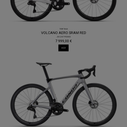
Voir tous
VOLCANO AERO SRAM RED
.30247PEMD
7 999,00 €
voir