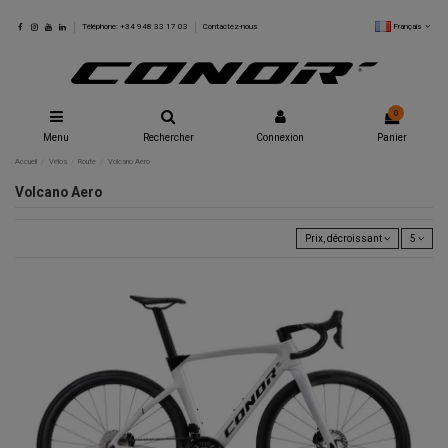
Français
Téléphone: +34 948 33 17 03
Contactez-nous
0
Menu
Rechercher
Connexion
Panier
Accueil
Vélos
Route
Volcano Aero
Volcano Aero
Prix, décroissant
5