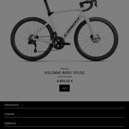
Voir tous
VOLCANO AERO 105 Di2
.30244PEMD
4 499,00 €
voir
PRODUITS
CONOR
SERVICE