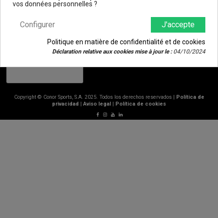
vos données personnelles ?
Vous pouvez vous désinscrire à tout moment. Vous trouverez pour cela nos informations de contact dans les conditions
d'utilisation du site.
Configurer
J'accepte
Politique en matière de confidentialité et de cookies
Déclaration relative aux cookies mise à jour le :
04/10/2024
Copyright © Conor Sports, S.A. 2025. Todos los derechos reservados |
Política de
privacidad
|
Aviso legal
|
Política de cookies