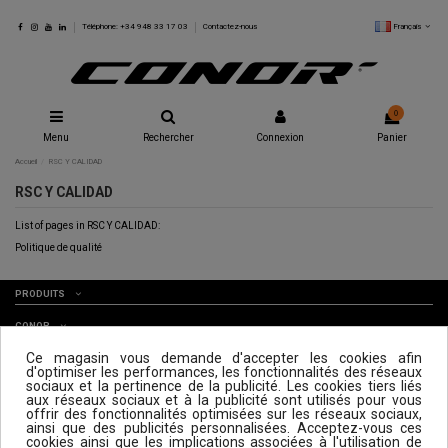
Français
Téléphone: +34 948 33 17 03
Contactez-nous
0
Menu
Rechercher
Connexion
Panier
Accueil
RSC Y CALIDAD
RSC Y CALIDAD
List of pages in RSC Y CALIDAD:
Politique de qualité
PRODUITS
CONOR
Ce magasin vous demande d'accepter les cookies afin
SERVICE
d'optimiser les performances, les fonctionnalités des réseaux
sociaux et la pertinence de la publicité. Les cookies tiers liés
aux réseaux sociaux et à la publicité sont utilisés pour vous
SUBSCRIBE TO OUR NEWSLETTER
offrir des fonctionnalités optimisées sur les réseaux sociaux,
ainsi que des publicités personnalisées. Acceptez-vous ces
Subscribe
cookies ainsi que les implications associées à l'utilisation de