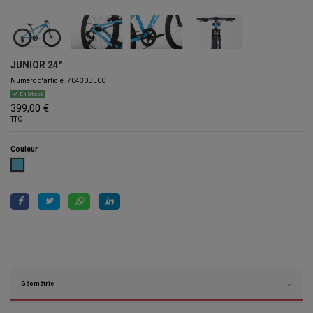
JUNIOR 24"
Numéro d'article
.70430BL00
En Stock
399,00 €
TTC
Couleur
LIGHT BLUE
Géométrie