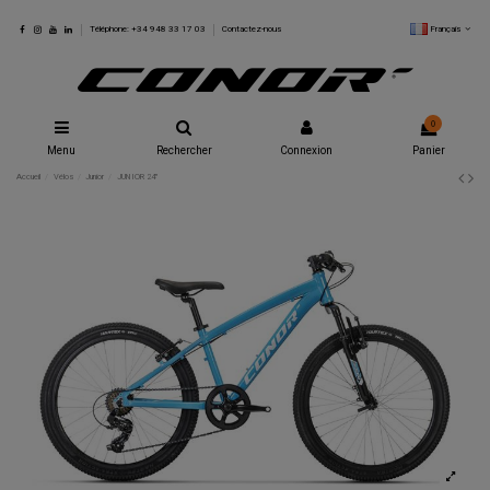
Français
Téléphone: +34 948 33 17 03
Contactez-nous
0
Menu
Rechercher
Connexion
Panier
Accueil
Vélos
Junior
JUNIOR 24"