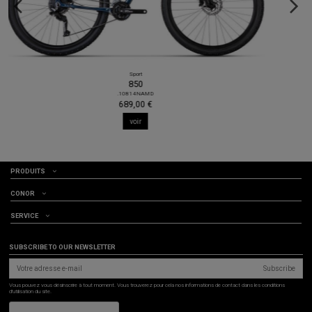
Junior
JUNIOR 26"
.70330RESM
399,00 €
voir
PRODUITS
CONOR
SERVICE
SUBSCRIBE TO OUR NEWSLETTER
Subscribe
Vous pouvez vous désinscrire à tout moment. Vous trouverez pour cela nos informations de contact dans les conditions
d'utilisation du site.