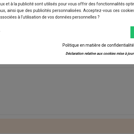
d candidates actively looking for a job concurred. Conor Spors w
x et à la publicité sont utilisés pour vous offrir des fonctionnalités opt
ations, maintenance and checking of bicycles (mechanic and ele
ux, ainsi que des publicités personnalisées. Acceptez-vous ces cookies
nt of Navarre.
associées à l'utilisation de vos données personnelles ?
ld share with the audience the origin of this project and its dev
r
ector by training professionals, generating employment.""
Politique en matière de confidentialit
Déclaration relative aux cookies mise à jour 