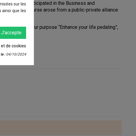
as invited to participated in the Business and
imisées sur les
ctric). The course arose from a public-private alliance
 ainsi que les
elopment. From our purpose “Enhance your life pedaling”,
J'accepte
é et de cookies
le :
04/10/2024