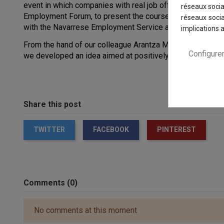
event in which companies with real job offers and qualifie
réseaux sociau
Employment Forum, to present the course Management oper
réseaux socia
with the Navarrese Employment Service and the Governme
implications 
From the hand of our colleague Arantza Maquirrian, we cou
Configure
we developed an idea aimed at positively impacting the s
Share this post
TWITTER
FACEBOOK
PINTEREST
Comments (0)
No comments at this moment