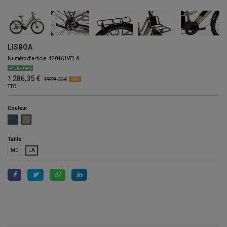
LISBOA
Numéro d'article
.420461VELA
En Stock
1 286,35 €
1 979,00 €
-35%
TTC
Couleur
GRIS AZULADO
VERDE LISBOA
Taille
MD
LA