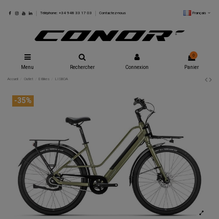
Français
Téléphone: +34 948 33 17 03
Contactez-nous
0
Menu
Rechercher
Connexion
Panier
Accueil
Outlet
E-Bikes
LISBOA
-35%