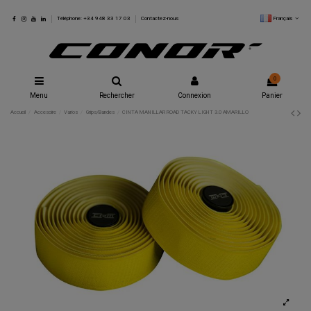
Français
Téléphone: +34 948 33 17 03
Contactez-nous
0
Menu
Rechercher
Connexion
Panier
Accueil
Accesoire
Varios
Grips/Bandes
CINTA MANILLAR ROAD TACKY LIGHT 3.0 AMARILLO