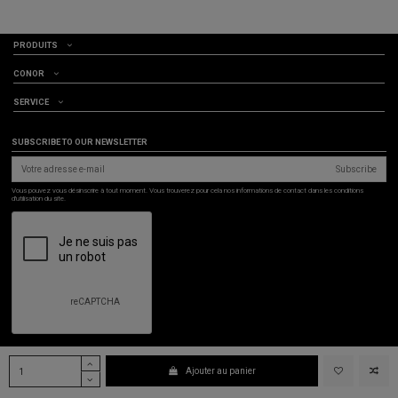
PRODUITS
CONOR
SERVICE
SUBSCRIBE TO OUR NEWSLETTER
Subscribe
Vous pouvez vous désinscrire à tout moment. Vous trouverez pour cela nos informations de contact dans les conditions
d'utilisation du site.
Copyright © Conor Sports, S.A. 2025. Todos los derechos reservados |
Política de
Ajouter au panier
privacidad
|
Aviso legal
|
Política de cookies