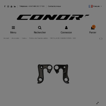
Français
Téléphone: +34 948 33 17 03
Contactez-nous
0
Menu
Rechercher
Connexion
Panier
Accueil
Accesoire
Varios
Pattes de fourche arrière
PATILLA DE CAMBIO 8500 / 300