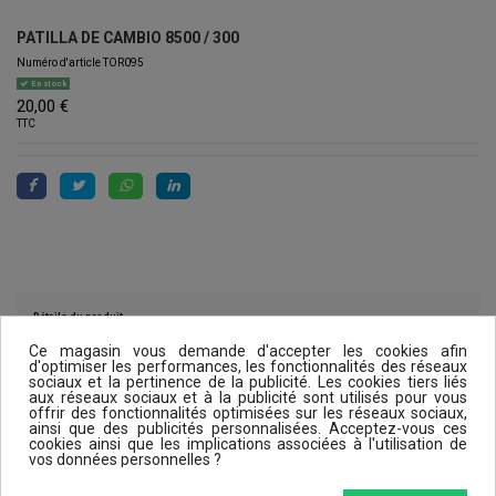
PATILLA DE CAMBIO 8500 / 300
Numéro d'article
TOR095
En stock
20,00 €
TTC
Détails du produit
Ce magasin vous demande d'accepter les cookies afin
d'optimiser les performances, les fonctionnalités des réseaux
sociaux et la pertinence de la publicité. Les cookies tiers liés
aux réseaux sociaux et à la publicité sont utilisés pour vous
Reviews (0)
offrir des fonctionnalités optimisées sur les réseaux sociaux,
ainsi que des publicités personnalisées. Acceptez-vous ces
cookies ainsi que les implications associées à l'utilisation de
vos données personnelles ?
Les clients qui ont acheté ce produit ont également acheté...