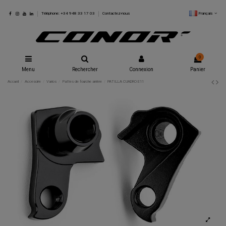
Français
Téléphone: +34 948 33 17 03
Contactez-nous
0
Menu
Rechercher
Connexion
Panier
Accueil
Accesoire
Varios
Pattes de fourche arrière
PATILLA CUADRO E11