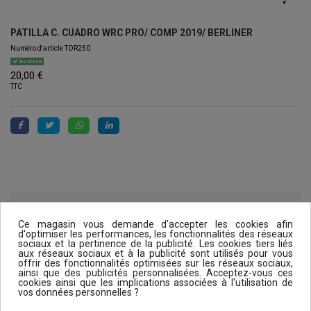
PATILLA C. CUADRO WRC PRO/ COMP 2019/ BERLINER
Numéro d'article
TOR250
En stock
20,00 €
TTC
Détails du produit
Ce magasin vous demande d'accepter les cookies afin
d'optimiser les performances, les fonctionnalités des réseaux
sociaux et la pertinence de la publicité. Les cookies tiers liés
aux réseaux sociaux et à la publicité sont utilisés pour vous
offrir des fonctionnalités optimisées sur les réseaux sociaux,
Reviews (0)
ainsi que des publicités personnalisées. Acceptez-vous ces
cookies ainsi que les implications associées à l'utilisation de
vos données personnelles ?