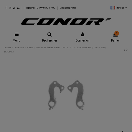
Français
Téléphone: +34 948 33 17 03
Contactez-nous
0
Menu
Rechercher
Connexion
Panier
Accueil
Accesoire
Varios
Pattes de fourche arrière
PATILLA C. CUADRO WRC PRO/ COMP 2019/
BERLINER