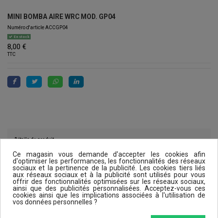
MINI BOMBA AIRE WRC MOD. GP04
Numéro d'article
ACCGP04
En stock
8,00 €
TTC
Détails du produit
Ce magasin vous demande d'accepter les cookies afin
d'optimiser les performances, les fonctionnalités des réseaux
sociaux et la pertinence de la publicité. Les cookies tiers liés
aux réseaux sociaux et à la publicité sont utilisés pour vous
Reviews (0)
offrir des fonctionnalités optimisées sur les réseaux sociaux,
ainsi que des publicités personnalisées. Acceptez-vous ces
cookies ainsi que les implications associées à l'utilisation de
vos données personnelles ?
Les clients qui ont acheté ce produit ont également acheté...