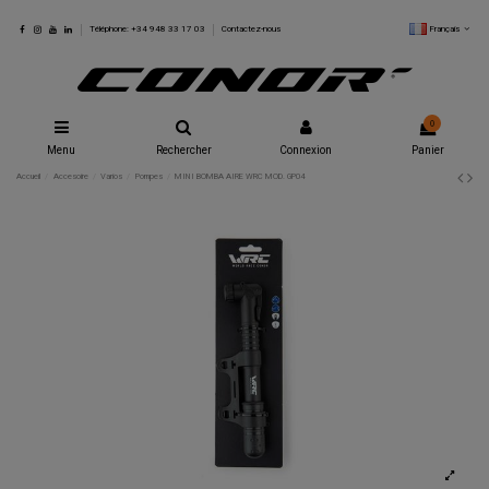
Français
Téléphone: +34 948 33 17 03
Contactez-nous
0
Menu
Rechercher
Connexion
Panier
Accueil
Accesoire
Varios
Pompes
MINI BOMBA AIRE WRC MOD. GP04