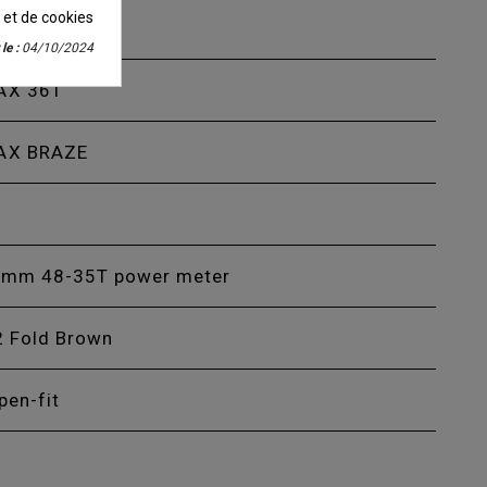
é et de cookies
le :
04/10/2024
MAX 36T
MAX BRAZE
,5mm 48-35T power meter
2 Fold Brown
pen-fit