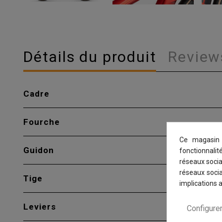
Détails du produit
Review
Cadre
Fourche
Ce magasin 
Guidon
fonctionnalit
réseaux sociau
réseaux socia
Tige
implications 
Leviers
Configure