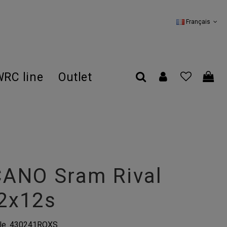
Français
RC line
Outlet
ANO Sram Rival
2x12s
le
.430241ROXS