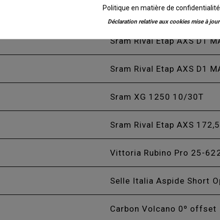
Politique en matière de confidentialit
Sram Rival
Déclaration relative aux cookies mise à jour 
Sram Rival Etap AXS D1 
Sram Rival Etap AXS D1 
Sram XG 1250 10/30T
Sram Rival Etap AXS 172
Vittoria Rubino Pro 25-62
Selle Italia Aspide Short O
Carbon Volcano 0º offset