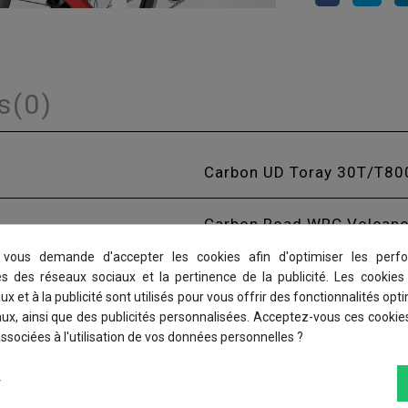
s
(0)
Carbon UD Toray 30T/T8
Carbon Road WRC Volcano
vous demande d'accepter les cookies afin d'optimiser les perfo
WRC Carbono
és des réseaux sociaux et la pertinence de la publicité. Les cookies 
x et à la publicité sont utilisés pour vous offrir des fonctionnalités opt
ux, ainsi que des publicités personnalisées. Acceptez-vous ces cookies
WRC Alloy JD-ST230A inte
associées à l'utilisation de vos données personnelles ?
Force Etap AXS D1 F900/
r