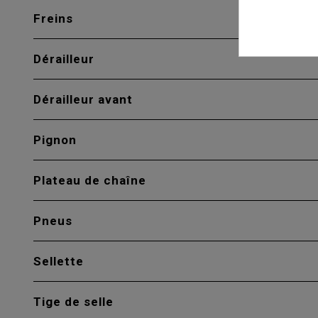
Freins
Dérailleur
Dérailleur avant
Pignon
Plateau de chaîne
Pneus
Sellette
Tige de selle