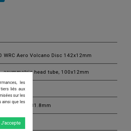
00 WRC Aero Volcano Disc 142x12mm
, asymmetric head tube, 100x12mm
rmances, les
tiers liés aux
imisées sur les
 ainsi que les
rnal routing 31.8mm
R1700
J'accepte