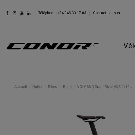
Téléphone: +34 948 33 17 03
Contactez-nous
Vél
Accueil
Outlet
Bikes
Road
VOLCANO Sram Rival AXS 2x12s