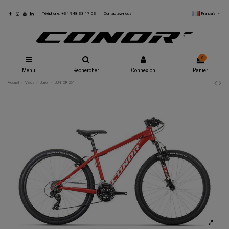
Français
Téléphone: +34 948 33 17 03
Contactez-nous
0
Menu
Rechercher
Connexion
Panier
Accueil
Vélos
Junior
JUNIOR 26"