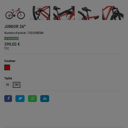
JUNIOR 26"
Numéro d'article
.70330RESM
En Stock
399,00 €
TTC
Couleur
ROJO
Taille
XS
SM