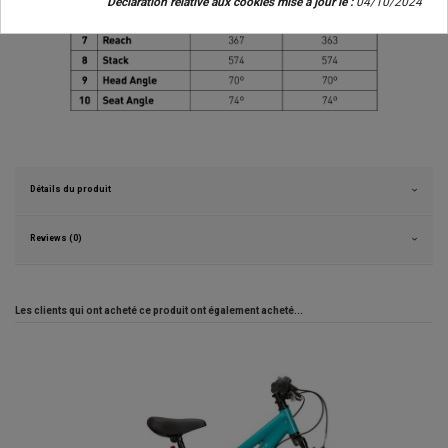
Déclaration relative aux cookies mise à jour le :
04/10/2024
Détails du produit
Reviews (0)
Les clients qui ont acheté ce produit ont également acheté...