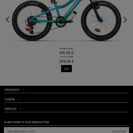
Enfants Velos
KID 20 S
.90410TQ00
299,00 €
voir
PRODUITS
CONOR
SERVICE
SUBSCRIBE TO OUR NEWSLETTER
Subscribe