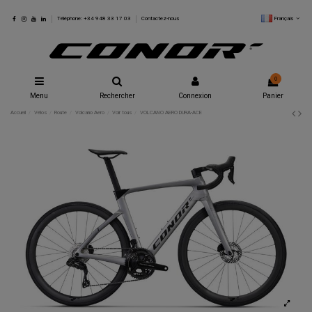
Français
Téléphone: +34 948 33 17 03
Contactez-nous
0
Menu
Rechercher
Connexion
Panier
Accueil
Vélos
Route
Volcano Aero
Voir tous
VOLCANO AERO DURA-ACE