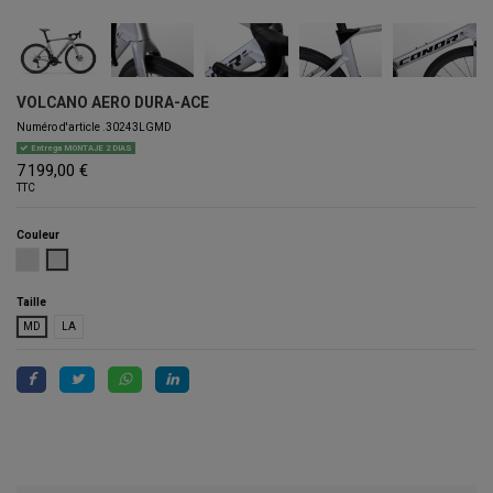
VOLCANO AERO DURA-ACE
Numéro d'article
.30243LGMD
Entrega MONTAJE 2 DIAS
7 199,00 €
TTC
Couleur
PEARL
LIGHT GREY
Taille
MD
LA